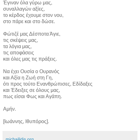
Έγιναν όλα γύρω μας,
συναλλαγών αξίες,
το κέρδος έχουμε στον νου,
στο πάρε και στο δώσε.
Φώτιζέ μας Δέσποτα Άγιε,
τις σκέψεις μας,
τα λόγια μας,
τις αποφάσεις
και όλες μας τις πράξεις.
Να έχει Ουσία ο Ουρανός
και Αξία η Ζωή στη Γη,
ότι προς τούτο Ενανθρώπισες, Εδίδαξες
και Έδειξες σε όλους μας,
πως είσαι Φως και Αγάπη.
Αμήν.
[Ιωάννης, Ιθυπόρος].
michailidis.org