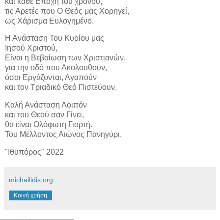
και κάθε Εποχή του χρόνου,
τις Αρετές που Ο Θεός μας Χορηγεί,
ως Χάρισμα Ευλογημένο.
Η Ανάσταση Του Κυρίου μας
Ιησού Χριστού,
Είναι η Βεβαίωση των Χριστιανών,
για την οδό που Ακολουθούν,
όσοι Εργάζονται, Αγαπούν
και τον Τριαδικό Θεό Πιστεύουν.
Καλή Ανάσταση Λοιπόν
και του Θεού σαν Γίνει,
θα είναι Ολόφωτη Γιορτή.
Του Μέλλοντος Αιώνος Πανηγύρι.
"Ιθυπόρος" 2022
michailidis.org
Κοινή χρήση