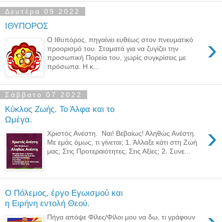
Δευτέρα 09 2022
ΙΘΥΠΟΡΟΣ
›
Ο Ιθυπόρος, πηγαίνει ευθέως στον πνευματικό
προορισμό του. Σταματά για να ζυγίζει την
προσωπική Πορεία του, χωρίς συγκρίσεις με
πρόσωπα. Η κ...
Σάββατο 07 2022
Κύκλος Ζωής. Το Άλφα και το
Ωμέγα.
›
Χριστός Ανέστη. Ναι! Βεβαίως! Αληθώς Ανέστη.
Με εμάς όμως, τι γίνεται; 1. Άλλαξε κάτι στη Ζωή
μας; Στις Προτεραιότητες; Στις Αξίες; 2. Συνε...
Ο Πόλεμος, έργο Εγωισμού και
η Ειρήνη εντολή Θεού.
›
Πήγα απόψε Φίλες/Φίλοι μου να δω, τι γράφουν